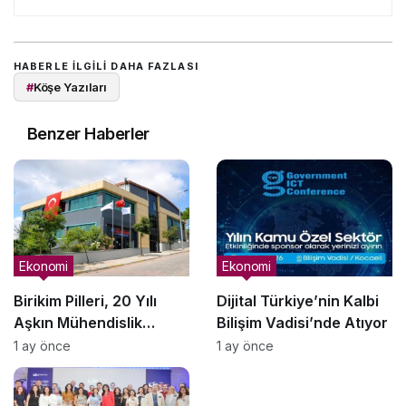
HABERLE ILGILI DAHA FAZLASI
#
Köşe Yazıları
Benzer Haberler
Ekonomi
Ekonomi
Birikim Pilleri, 20 Yılı
Dijital Türkiye’nin Kalbi
Aşkın Mühendislik
Bilişim Vadisi’nde Atıyor
Birikimiyle Türkiye’nin
1 ay önce
1 ay önce
Batarya Teknolojisinde
Yerli Üretimi