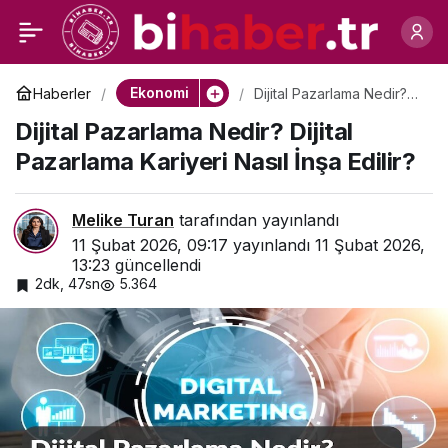
Markalar Neden Yanlış
0
Paylaş
İnsanları Dinler?
Ekonomi
Haberler
Dijital Pazarlama Nedir?
Dijital Pazarlama Kariyeri
Dijital Pazarlama Nedir? Dijital
Nasıl İnşa Edilir?
Pazarlama Kariyeri Nasıl İnşa Edilir?
Melike Turan
tarafından yayınlandı
11 Şubat 2026, 09:17
yayınlandı
11 Şubat 2026,
13:23
güncellendi
2dk, 47sn
5.364