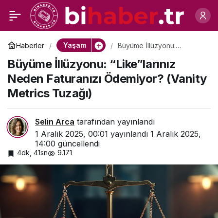
Kalıcı Eyeliner
0
Paylaş
Yaptırmadan Önce
Yaşam
Haberler
Büyüme İllüzyonu:
“Like”larınız Neden
Büyüme İllüzyonu: “Like”larınız
Faturanızı Ödemiyor?
Bilmeniz Gereken 8
(Vanity Metrics Tuzağı)
Neden Faturanızı Ödemiyor? (Vanity
Metrics Tuzağı)
Hayati Kural
Selin Arca
tarafından yayınlandı
1 Aralık 2025, 00:01
yayınlandı
1 Aralık 2025,
14:00
güncellendi
4dk, 41sn
9.171