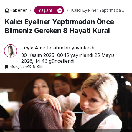
Yaşam
Haberler
Kalıcı Eyeliner Yaptırmadan
Önce Bilmeniz Gereken 8
Kalıcı Eyeliner Yaptırmadan Önce
Hayati Kural
Bilmeniz Gereken 8 Hayati Kural
Leyla Amir
tarafından yayınlandı
30 Kasım 2025, 00:15
yayınlandı
25 Mayıs
2026, 14:43
güncellendi
6dk, 2sn
9.315