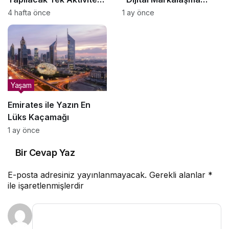
Seçecek Olsanız Neden
Atölyesi” Başlıyor
4 hafta önce
1 ay önce
Yamaç Paraşütü Olmalı?
Yaşam
Emirates ile Yazın En
Lüks Kaçamağı
1 ay önce
Bir Cevap Yaz
E-posta adresiniz yayınlanmayacak.
Gerekli alanlar
*
ile işaretlenmişlerdir