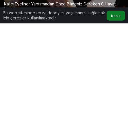
Kalıcı Eyeliner Yaptırmadan Önce Bilmeniz Gereken 8 Hayati
Kural
Bu web sitesinde en iyi deneyimi yaşamanızı sağlamak
Kabul
için çerezler kullanılmaktadır.
Google'da Abone Ol
0
Paylaş
Gözlerinizi Riske Atmayın: Kalıcı Eyeliner
Yaptırmadan Önce Bilmeniz Gereken 8 Hayati
Kural!
Sabah uyandığınızda
makyajla
uğraşmadan,
belirgin ve canlı bakışlara sahip olma fikri hepimize
cazip geliyor. Ancak yüzümüzün en hassas ve
telafisi en zor bölgesi olan göz çevresine yapılan
“kalıcı eyeliner” işlemi, sadece estetik bir tercih
değil, ciddi bir sağlık kararıdır.