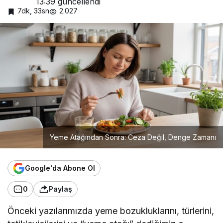
13:39
güncellendi
7dk, 33sn
2.027
Yeme Atağından Sonra: Ceza Değil, Denge Zamanı
Google'da Abone Ol
0
Paylaş
Önceki yazılarımızda yeme bozukluklarını, türlerini,