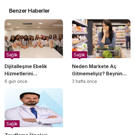
Benzer Haberler
Sağlık
Sağlık
Dijitalleşme Ebelik
Neden Markete Aç
Hizmetlerini
Gitmemeliyiz? Beynin
Dönüştürüyor
Satın Alma Psikolojisi
6 gün önce
2 hafta önce
Sağlık