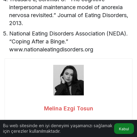
interpersonal maintenance model of anorexia
nervosa revisited.” Journal of Eating Disorders,
2013.
National Eating Disorders Association (NEDA).
“Coping After a Binge.”
www.nationaleatingdisorders.org
Melina Ezgi Tosun
Diyetisyen Melina Ezgi Tosun, Kıbrıs Sağlık ve Toplum
Bu web sitesinde en iyi deneyimi yaşamanızı sağlamak
Bilimleri Üniversitesi Beslenme ve Diyetetik Bölümünden
Kabul
için çerezler kullanılmaktadır.
yüksek onur derecesi ile mezun olmuştur. Fatih Sultan