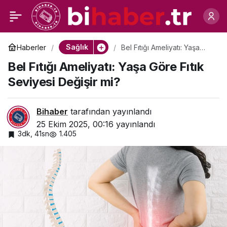
Yeme Atağından Sonra:
0
Paylaş
Ceza Değil, Denge
Sağlık
Haberler
Bel Fıtığı Ameliyatı: Yaşa
Göre Fıtık Seviyesi Değişir
Bel Fıtığı Ameliyatı: Yaşa Göre Fıtık
mi?
Zamanı
Seviyesi Değişir mi?
Bihaber
tarafından yayınlandı
25 Ekim 2025, 00:16
yayınlandı
3dk, 41sn
1.405