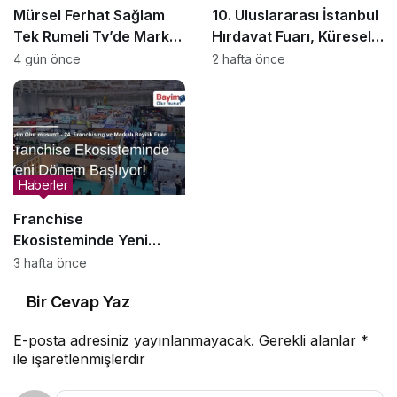
Mürsel Ferhat Sağlam
10. Uluslararası İstanbul
Tek Rumeli Tv’de Marka
Hırdavat Fuarı, Küresel
Atölyesi Programına
Ticaretin Yeni Merkezi
4 gün önce
2 hafta önce
Konuk Oldu
Olmaya Hazırlanıyor
Haberler
Franchise
Ekosisteminde Yeni
Dönem Başlıyor: Bayim
3 hafta önce
Olur Musun? Fuarı 2026
Bir Cevap Yaz
İçin Geri Sayım!
E-posta adresiniz yayınlanmayacak.
Gerekli alanlar
*
ile işaretlenmişlerdir