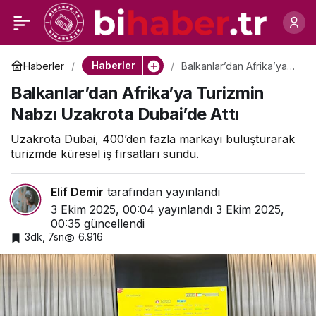
BookingAgora 2025
0
Paylaş
TravelXperience ile
Haberler
Haberler
Balkanlar’dan Afrika’ya
Turizmin Nabzı Uzakrota
Balkanlar’dan Afrika’ya Turizmin
Dubai’de Attı
seyahat sektörü Six
Nabzı Uzakrota Dubai’de Attı
Senses Kocataş
Uzakrota Dubai, 400’den fazla markayı buluşturarak
turizmde küresel iş fırsatları sundu.
Mansions’da bir araya
Elif Demir
tarafından yayınlandı
3 Ekim 2025, 00:04
yayınlandı
3 Ekim 2025,
geldi
00:35
güncellendi
3dk, 7sn
6.916