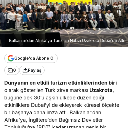
Balkanlar’dan Afrika’ya Turizmin Nabzı Uzakrota Dubai’de Attı
Google'da Abone Ol
0
Paylaş
Dünyanın en etkili turizm etkinliklerinden biri
olarak gösterilen Türk zirve markası
Uzakrota
,
bugüne dek 30’u aşkın ülkede düzenlediği
etkinliklere Dubai’yi de ekleyerek küresel ölçekte
bir başarıya daha imza attı. Balkanlar’dan
Afrika’ya, İngiltere’den Bağımsız Devletler
Topluluğu’na (BDT) kadar uzanan geniş bir