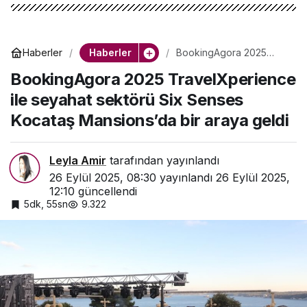
Haberler
Haberler
BookingAgora 2025
TravelXperience ile
BookingAgora 2025 TravelXperience
seyahat sektörü Six
Senses Kocataş
ile seyahat sektörü Six Senses
Mansions’da bir araya
geldi
Kocataş Mansions’da bir araya geldi
Leyla Amir
tarafından yayınlandı
26 Eylül 2025, 08:30
yayınlandı
26 Eylül 2025,
12:10
güncellendi
5dk, 55sn
9.322